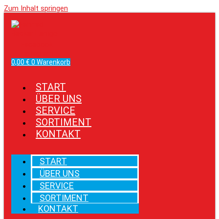
Zum Inhalt springen
Facebook
Instagram
0,00
€
0
Warenkorb
START
ÜBER UNS
SERVICE
SORTIMENT
KONTAKT
START
ÜBER UNS
SERVICE
SORTIMENT
KONTAKT