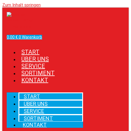
Zum Inhalt springen
Facebook
Instagram
0,00
€
0
Warenkorb
START
ÜBER UNS
SERVICE
SORTIMENT
KONTAKT
START
ÜBER UNS
SERVICE
SORTIMENT
KONTAKT