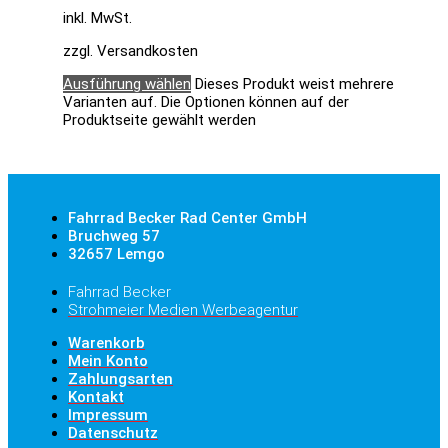
inkl. MwSt.
zzgl. Versandkosten
Ausführung wählen
Dieses Produkt weist mehrere
Varianten auf. Die Optionen können auf der
Produktseite gewählt werden
Fahrrad Becker Rad Center GmbH
Bruchweg 57
32657 Lemgo
Fahrrad Becker
Strohmeier Medien Werbeagentur
Warenkorb
Mein Konto
Zahlungsarten
Kontakt
Impressum
Datenschutz