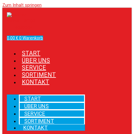
Zum Inhalt springen
Facebook
Instagram
0,00
€
0
Warenkorb
START
ÜBER UNS
SERVICE
SORTIMENT
KONTAKT
START
ÜBER UNS
SERVICE
SORTIMENT
KONTAKT