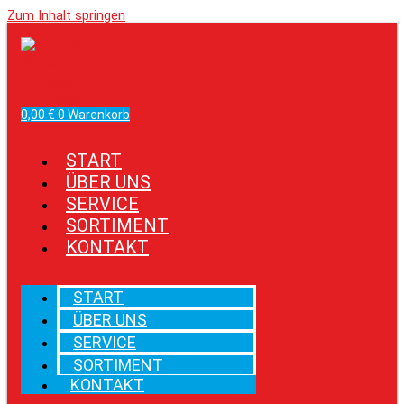
Zum Inhalt springen
Facebook
Instagram
0,00
€
0
Warenkorb
START
ÜBER UNS
SERVICE
SORTIMENT
KONTAKT
START
ÜBER UNS
SERVICE
SORTIMENT
KONTAKT