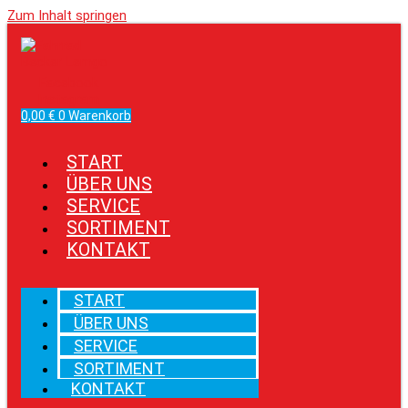
Zum Inhalt springen
Facebook
Instagram
0,00
€
0
Warenkorb
START
ÜBER UNS
SERVICE
SORTIMENT
KONTAKT
START
ÜBER UNS
SERVICE
SORTIMENT
KONTAKT