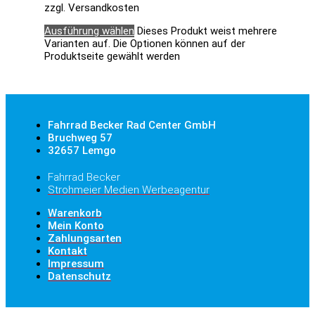
zzgl. Versandkosten
Ausführung wählen
Dieses Produkt weist mehrere
Varianten auf. Die Optionen können auf der
Produktseite gewählt werden
Fahrrad Becker Rad Center GmbH
Bruchweg 57
32657 Lemgo
Fahrrad Becker
Strohmeier Medien Werbeagentur
Warenkorb
Mein Konto
Zahlungsarten
Kontakt
Impressum
Datenschutz