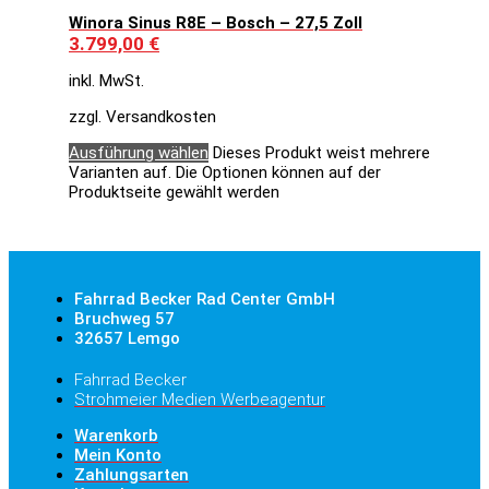
Winora Sinus R8E – Bosch – 27,5 Zoll
3.799,00
€
inkl. MwSt.
zzgl. Versandkosten
Ausführung wählen
Dieses Produkt weist mehrere
Varianten auf. Die Optionen können auf der
Produktseite gewählt werden
Fahrrad Becker Rad Center GmbH
Bruchweg 57
32657 Lemgo
Fahrrad Becker
Strohmeier Medien Werbeagentur
Warenkorb
Mein Konto
Zahlungsarten