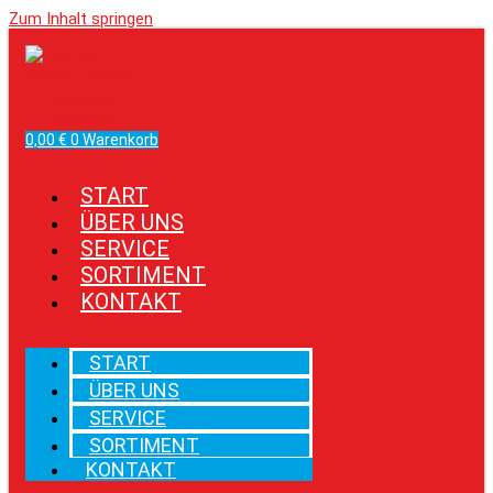
Zum Inhalt springen
Facebook
Instagram
0,00
€
0
Warenkorb
START
ÜBER UNS
SERVICE
SORTIMENT
KONTAKT
START
ÜBER UNS
SERVICE
SORTIMENT
KONTAKT