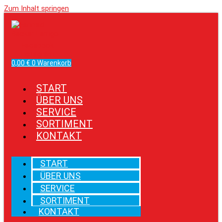
Zum Inhalt springen
Facebook
Instagram
0,00
€
0
Warenkorb
START
ÜBER UNS
SERVICE
SORTIMENT
KONTAKT
START
ÜBER UNS
SERVICE
SORTIMENT
KONTAKT