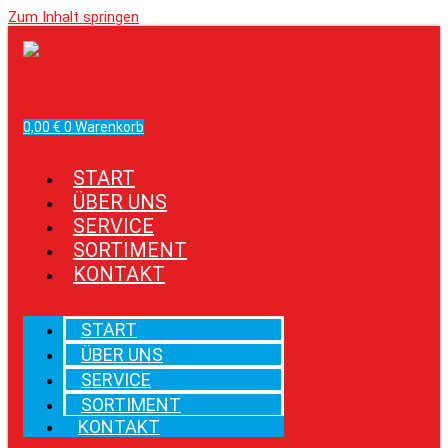
Zum Inhalt springen
Facebook
Instagram
0,00
€
0
Warenkorb
START
ÜBER UNS
SERVICE
SORTIMENT
KONTAKT
START
ÜBER UNS
SERVICE
SORTIMENT
KONTAKT