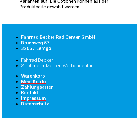
Varianten auf. Die Optionen können auf der
Produktseite gewählt werden
Fahrrad Becker Rad Center GmbH
Bruchweg 57
32657 Lemgo
Fahrrad Becker
Strohmeier Medien Werbeagentur
Warenkorb
Mein Konto
Zahlungsarten
Kontakt
Impressum
Datenschutz