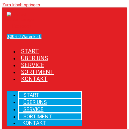
Zum Inhalt springen
Facebook
Instagram
0,00
€
0
Warenkorb
START
ÜBER UNS
SERVICE
SORTIMENT
KONTAKT
START
ÜBER UNS
SERVICE
SORTIMENT
KONTAKT