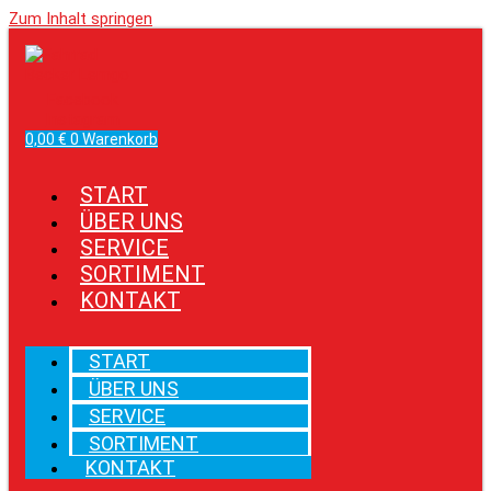
Zum Inhalt springen
Facebook
Instagram
0,00
€
0
Warenkorb
START
ÜBER UNS
SERVICE
SORTIMENT
KONTAKT
START
ÜBER UNS
SERVICE
SORTIMENT
KONTAKT