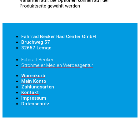
Varianten auf. Die Optionen können auf der
Produktseite gewählt werden
Fahrrad Becker Rad Center GmbH
Bruchweg 57
32657 Lemgo
Fahrrad Becker
Strohmeier Medien Werbeagentur
Warenkorb
Mein Konto
Zahlungsarten
Kontakt
Impressum
Datenschutz