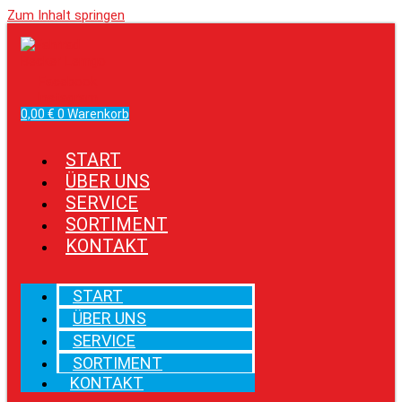
Zum Inhalt springen
Facebook
Instagram
0,00
€
0
Warenkorb
START
ÜBER UNS
SERVICE
SORTIMENT
KONTAKT
START
ÜBER UNS
SERVICE
SORTIMENT
KONTAKT