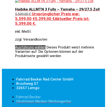
Haibike ALLMTN 3 Fully – Yamaha – 29/27,5 Zoll
Ursprünglicher Preis war:
5.599,00
€
5.599,00 €
5.399,00
€
Aktueller Preis ist:
5.399,00 €.
inkl. MwSt.
zzgl. Versandkosten
Ausführung wählen
Dieses Produkt weist mehrere
Varianten auf. Die Optionen können auf der
Produktseite gewählt werden
Fahrrad Becker Rad Center GmbH
Bruchweg 57
32657 Lemgo
Fahrrad Becker
Strohmeier Medien Werbeagentur