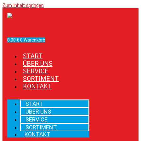
Zum Inhalt springen
Facebook
Instagram
0,00
€
0
Warenkorb
START
ÜBER UNS
SERVICE
SORTIMENT
KONTAKT
START
ÜBER UNS
SERVICE
SORTIMENT
KONTAKT