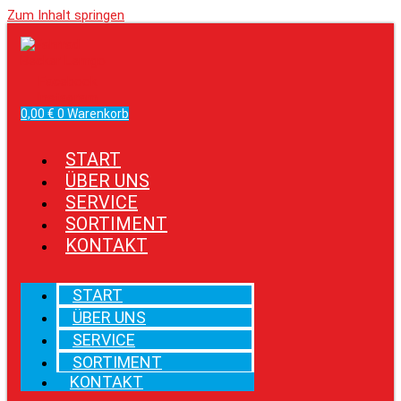
Zum Inhalt springen
Facebook
Instagram
0,00
€
0
Warenkorb
START
ÜBER UNS
SERVICE
SORTIMENT
KONTAKT
START
ÜBER UNS
SERVICE
SORTIMENT
KONTAKT