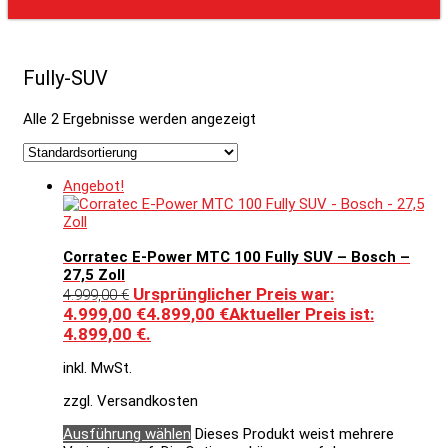
Fully-SUV
Alle 2 Ergebnisse werden angezeigt
Angebot!
Corratec E-Power MTC 100 Fully SUV – Bosch –
27,5 Zoll
Ursprünglicher Preis war:
4.999,00
€
4.999,00 €
4.899,00
€
Aktueller Preis ist:
4.899,00 €.
inkl. MwSt.
zzgl. Versandkosten
Ausführung wählen
Dieses Produkt weist mehrere